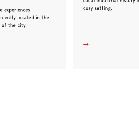
Local industrial history i
cosy setting.
e experiences
niently located in the
 of the city.
rk Nature Centre
Rosenlew Museum