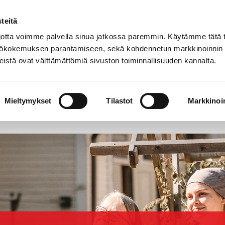
teitä
Suomeksi
In
English
tta voimme palvella sinua jatkossa paremmin. Käytämme tätä t
yttökokemuksen parantamiseen, sekä kohdennetun markkinoinnin
istä ovat välttämättömiä sivuston toiminnallisuuden kannalta.
Rosenlew
Building Preservation
Pori 
Museum
Centre Toivo
Mus
Mieltymykset
Tilastot
Markkinoin