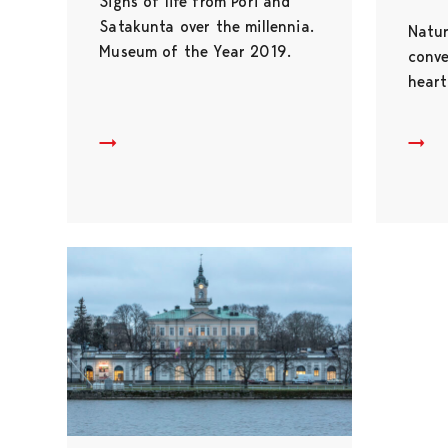
Signs of life from Pori and
Satakunta over the millennia.
Natur
Museum of the Year 2019.
conve
heart
Satakunta Museum
The A