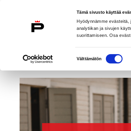
Skip to content
To Home Page
Tämä sivusto käyttää eväs
Hyödynnämme evästeitä, jo
analytiikan ja sivujen kä
suorittamiseen. Osa eväste
Satakunta
The Ark Nature
Museum
Centre
Suostumuksen
Välttämätön
valinta