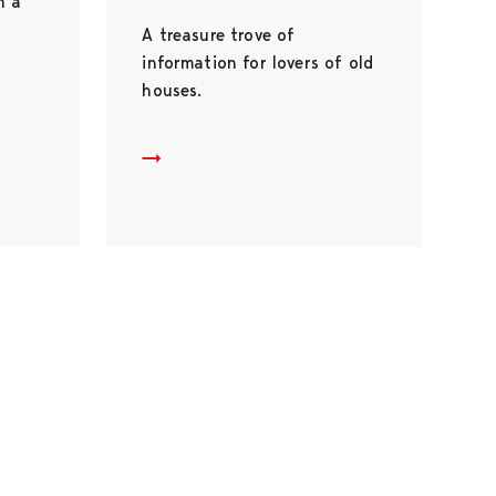
n a
A treasure trove of
information for lovers of old
houses.
Building Preservation Centre Toivo