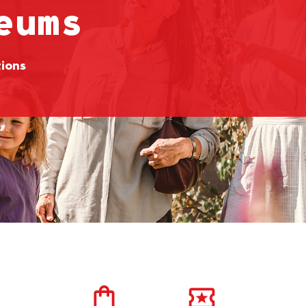
eums
tions